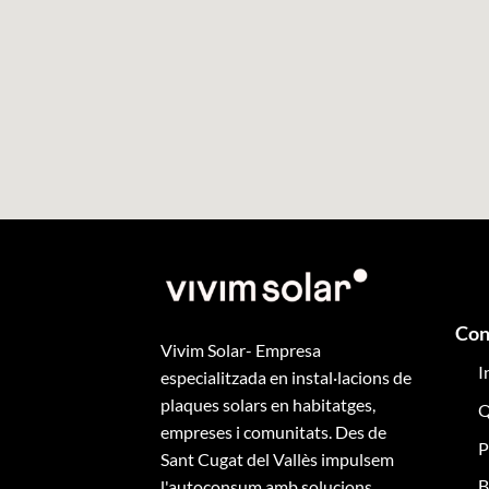
Con
Vivim Solar- Empresa
I
especialitzada en instal·lacions de
plaques solars en habitatges,
Q
empreses i comunitats. Des de
P
Sant Cugat del Vallès impulsem
B
l'autoconsum amb solucions