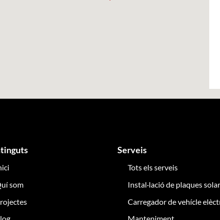
tinguts
Serveis
nici
Tots els serveis
uí som
Instal·lació de plaques sola
rojectes
Carregador de vehícle elèct
log
Manteniment