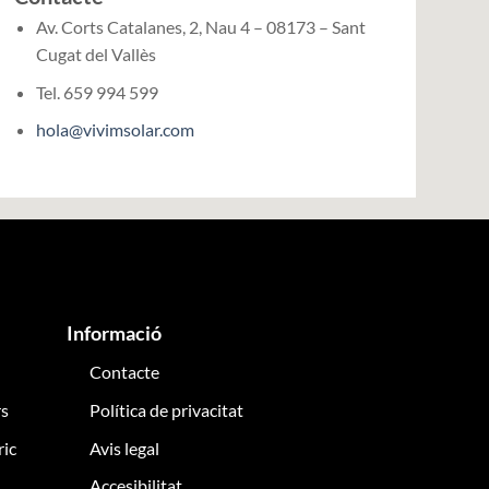
Av. Corts Catalanes, 2, Nau 4 – 08173 – Sant
Cugat del Vallès
Tel. 659 994 599
hola@vivimsolar.com
Informació
Contacte
rs
Política de privacitat
ric
Avis legal
Accesibilitat