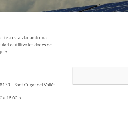
r
ar-te a estalviar amb una
lari o utilitza les dades de
quip.
08173 – Sant Cugat del Vallès
0 a 18.00 h