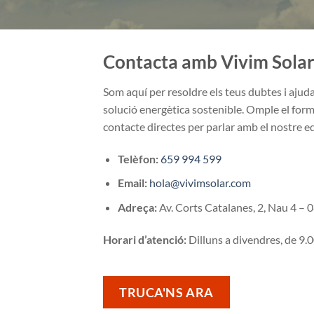
Contacta amb Vivim Sola
Som aquí per resoldre els teus dubtes i ajud
solució energètica sostenible. Omple el formu
contacte directes per parlar amb el nostre e
Telèfon:
659 994 599
Email:
hola@vivimsolar.com
Adreça:
Av. Corts Catalanes, 2, Nau 4 – 
Horari d’atenció:
Dilluns a divendres, de 9.0
TRUCA'NS ARA