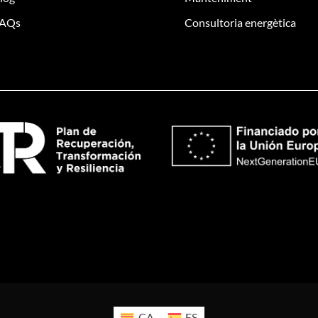
AQs
Consultoria energètica
CA
ES